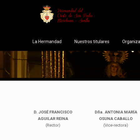
La Hermandad
Nuestros titulares
Organiza
D. JOSÉ FRANCISCO
Dña. ANTONIA MARÍA
AGUILAR REINA
OSUNA CABALLO
(Rector)
(Vice-rectora)