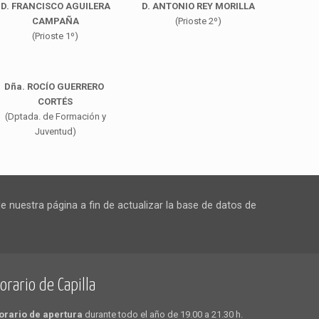
D. FRANCISCO AGUILERA
D. ANTONIO REY MORILLA
CAMPAÑA
(Prioste 2º)
(Prioste 1º)
Dña. ROCÍO GUERRERO
CORTÉS
(Dptada. de Formación y
Juventud)
 nuestra página a fin de actualizar la base de datos de
orario de Capilla
orario de apertura
durante todo el año de 19.00 a 21.30 h.