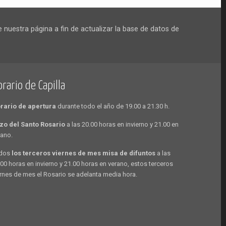
nuestra página a fin de actualizar la base de datos de
rario de Capilla
rario de apertura
durante todo el año de 19.00 a 21.30 h.
zo del Santo Rosario
a las 20.00 horas en invierno y 21.00 en
rano.
dos
los terceros viernes de mes misa de difuntos
a las
.00 horas en invierno y 21.00 horas en verano, estos terceros
ernes de mes el Rosario se adelanta media hora.